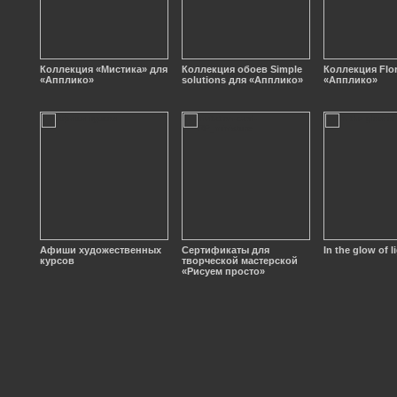
Коллекция «Мистика» для
Коллекция обоев Simple
Коллекция Flor
«Апплико»
solutions для «Апплико»
«Апплико»
Афиши художественных
Сертификаты для
In the glow of l
курсов
творческой мастерской
«Рисуем просто»