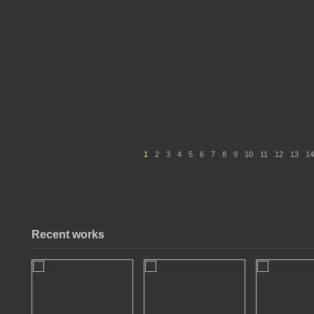
1
2
3
4
5
6
7
8
9
10
11
12
13
14
Recent works