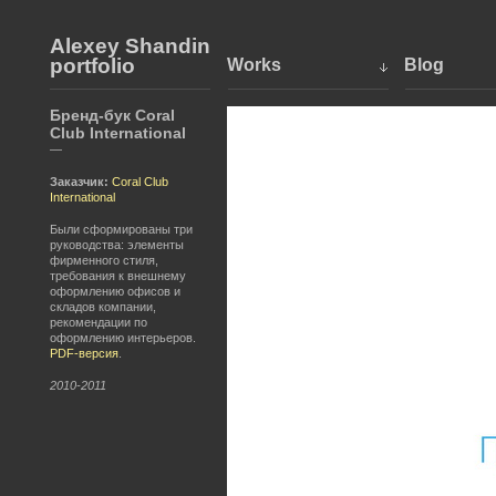
Alexey Shandin
portfolio
Works
Blog
Бренд-бук Coral
Club International
—
Заказчик:
Coral Club
International
Были сформированы три
руководства: элементы
фирменного стиля,
требования к внешнему
оформлению офисов и
складов компании,
рекомендации по
оформлению интерьеров.
PDF-версия
.
2010-2011